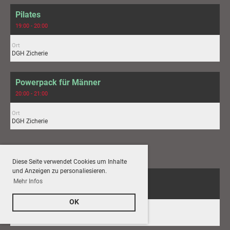
Pilates
19:00 - 20:00
Ort
DGH Zicherie
Powerpack für Männer
20:00 - 21:00
Ort
DGH Zicherie
Freitag 11.09.2026
Diese Seite verwendet Cookies um Inhalte
und Anzeigen zu personaliesieren.
Eltern-Kund-Turnen
Mehr Infos
17:15 - 18:15
OK
Ort
TH Brome